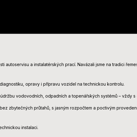
ti autoservisu a instalatérských prací. Navázali jsme na tradici řeme
diagnostiku, opravy i přípravu vozidel na technickou kontrolu.
y i údržbu vodovodních, odpadních a topenářských systémů – vždy s 
bez zbytečných průtahů, s jasným rozpočtem a poctivým provedení
chnickou instalaci.