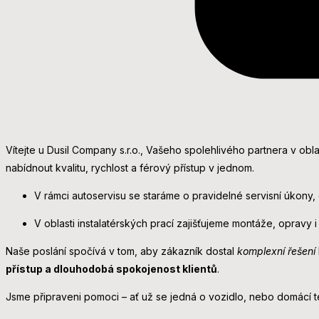
Vítejte u Dusil Company s.r.o., Vašeho spolehlivého partnera v oblas
nabídnout kvalitu, rychlost a férový přístup v jednom.
V rámci autoservisu se staráme o pravidelné servisní úkony, 
V oblasti instalatérských prací zajišťujeme montáže, oprav
Naše poslání spočívá v tom, aby zákazník dostal
komplexní řešení
přístup a dlouhodobá spokojenost klientů
.
Jsme připraveni pomoci – ať už se jedná o vozidlo, nebo domácí te